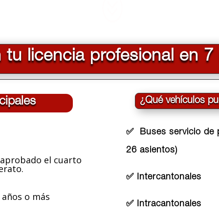
?
 tu licencia profesional en 
cipales
¿Qué vehículos pu
✅ Buses servicio de p
26 asientos)
o aprobado el cuarto
erato.
✅ Intercantonales
2 años o más
✅ Intracantonales