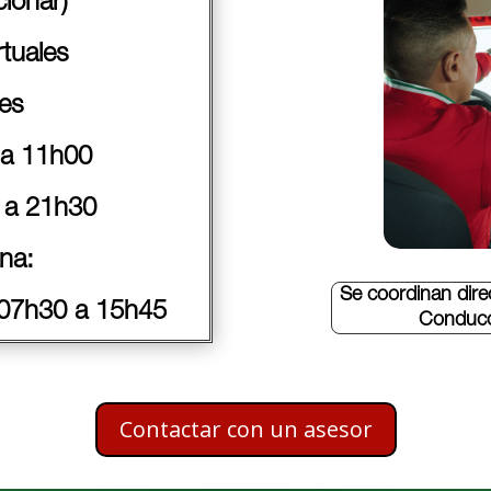
cionar)
rtuales
nes
 a 11h00
 a 21h30
na:
Se coordinan dir
07h30 a 15h45
Conducc
Contactar con un asesor